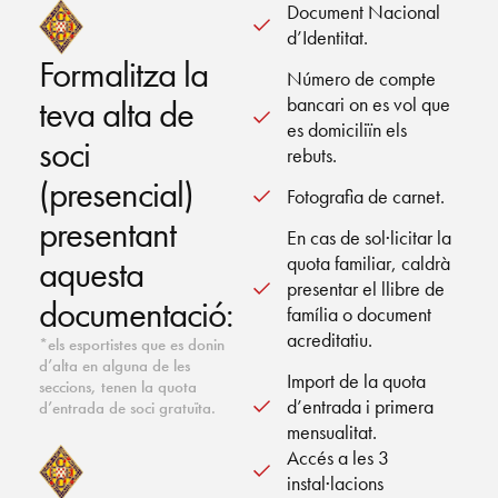
Document Nacional
d’Identitat.
Formalitza la
Número de compte
bancari on es vol que
teva alta de
es domiciliïn els
soci
rebuts.
(presencial)
Fotografia de carnet.
presentant
En cas de sol·licitar la
quota familiar, caldrà
aquesta
presentar el llibre de
documentació:
família o document
acreditatiu.
*els esportistes que es donin
d’alta en alguna de les
Import de la quota
seccions, tenen la quota
d’entrada i primera
d’entrada de soci gratuïta.
mensualitat.
Accés a les 3
instal·lacions