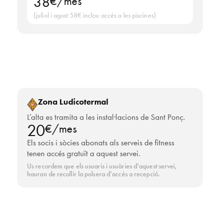
38
€/mes
(juliol i agost 58€ inclou accés a les piscines)
Zona Aigües
Zona Ludicotermal
L’alta es tramita a les instal·lacions de Sant Ponç.
20
€/mes
Els socis i sòcies abonats als serveis de fitness
tenen accés gratuït a aquest servei.
Us recordem que els usuaris i usuàries d’aquest servei,
hauran de recollir la polsera d’accés a recepció.