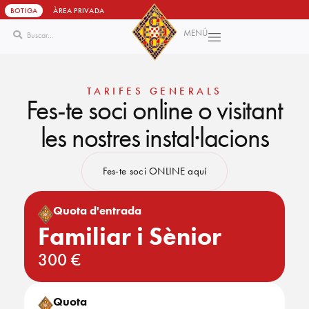
BOTIGA
ÀREA PRIVADA
MENÚ
Vés
al
contingut
TARIFES GENERALS
Fes-te soci online o visitant
les nostres instal·lacions
Fes-te soci ONLINE aquí
Quota d'entrada
Familiar i Sènior
300 €
Quota