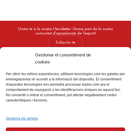
Uneix-te a la nostra Newsletter i forma part de la nostra
comunitat d'apassionats de l'esport!
Subscriu-te
Gestionar el consentiment de
cookies
Per oferir les millors experiències, utilitzem tecnologies com les galetes per
emmagatzemar i/o accedir a la informació del dispositiu. El consentiment
d'aquestes tecnologies ens permetrà processar dades com ara el
comportament de navegació o les identificacions úniques en aquest lloc.
No consentir o retirar el consentiment, pot afectar negativament certes
característiques i funcions.
G
E
i
E
G
Esport,
cultura
i
lleure
Gestiona els serveis
Select Language
▼