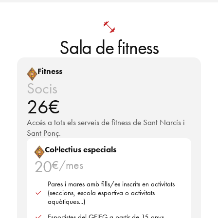
Sala de fitness
Fitness
Socis
26€
Accés a tots els serveis de fitness de Sant Narcís i
Sant Ponç.
Col·lectius especials
20
€/mes
Pares i mares amb fills/es inscrits en activitats
(seccions, escola esportiva o activitats
aquàtiques...)
Esportistes del GEiEG a partir de 15 anys