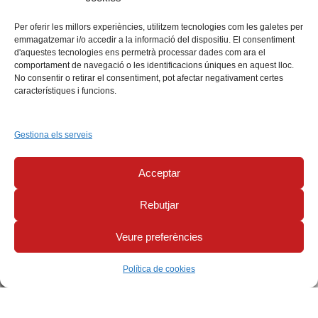
Per oferir les millors experiències, utilitzem tecnologies com les galetes per
emmagatzemar i/o accedir a la informació del dispositiu. El consentiment
d'aquestes tecnologies ens permetrà processar dades com ara el
comportament de navegació o les identificacions úniques en aquest lloc.
No consentir o retirar el consentiment, pot afectar negativament certes
característiques i funcions.
Gestiona els serveis
Acceptar
Rebutjar
Veure preferències
Política de cookies
Uneix-te a la nostra Newsletter i forma part de la nostra
comunitat d'apassionats de l'esport!