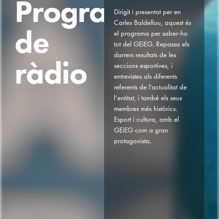
P
r
o
g
r
a
m
a
Dirigit i presentat per en
Carles Baldellou, aquest és
d
e
el programa per saber-ho
tot del GEiEG. Repassa els
darrers resultats de les
r
à
d
i
o
seccions esportives, i
entrevistes als diferents
referents de l’actualitat de
l’entitat, i també els seus
membres més històrics.
Esport i cultura, amb el
GEiEG com a gran
protagonista.