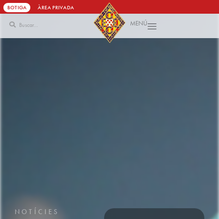
BOTIGA
ÀREA PRIVADA
MENÚ
Vés
al
contingut
NOTÍCIES