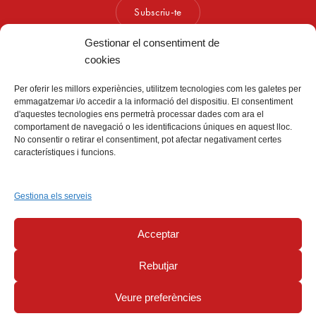
Subscriu-te
Gestionar el consentiment de
cookies
Per oferir les millors experiències, utilitzem tecnologies com les galetes per
emmagatzemar i/o accedir a la informació del dispositiu. El consentiment
d'aquestes tecnologies ens permetrà processar dades com ara el
comportament de navegació o les identificacions úniques en aquest lloc.
No consentir o retirar el consentiment, pot afectar negativament certes
característiques i funcions.
G
E
i
E
G
Esport,
cultura
i
lleure
Gestiona els serveis
Select Language
▼
Acceptar
Rebutjar
Veure preferències
Canal de denúncies