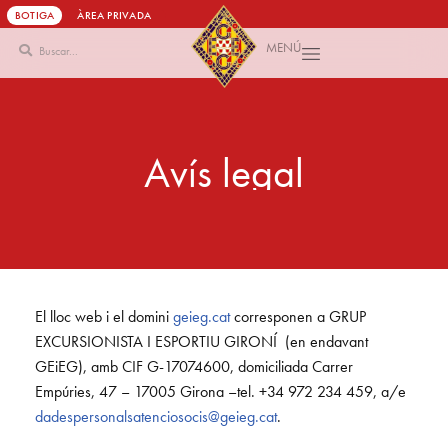
BOTIGA
ÀREA PRIVADA
MENÚ
Vés
al
contingut
A
v
í
s
l
e
g
a
l
El lloc web i el domini
geieg.cat
corresponen a GRUP
EXCURSIONISTA I ESPORTIU GIRONÍ (en endavant
GEiEG), amb CIF G-17074600, domiciliada Carrer
Empúries, 47 – 17005 Girona –tel. +34 972 234 459, a/e
dadespersonalsatenciosocis@geieg.cat
.