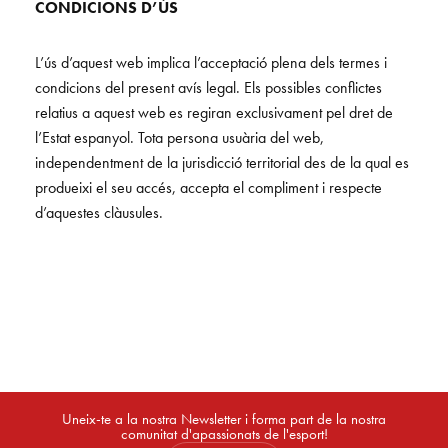
CONDICIONS D’ÚS
L’ús d’aquest web implica l’acceptació plena dels termes i
condicions del present avís legal. Els possibles conflictes
relatius a aquest web es regiran exclusivament pel dret de
l’Estat espanyol. Tota persona usuària del web,
independentment de la jurisdicció territorial des de la qual es
produeixi el seu accés, accepta el compliment i respecte
d’aquestes clàusules.
Uneix-te a la nostra Newsletter i forma part de la nostra
comunitat d'apassionats de l'esport!