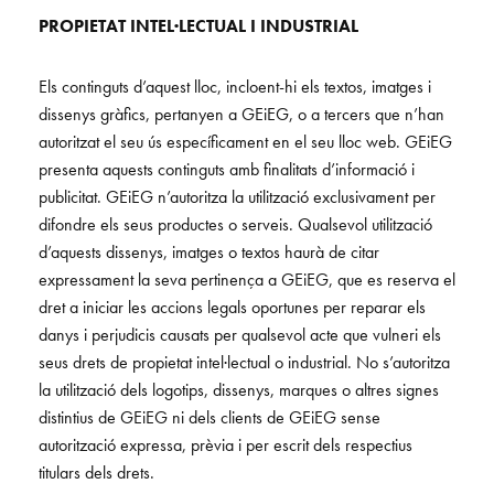
PROPIETAT INTEL·LECTUAL I INDUSTRIAL
Els continguts d’aquest lloc, incloent-hi els textos, imatges i
dissenys gràfics, pertanyen a GEiEG, o a tercers que n’han
autoritzat el seu ús específicament en el seu lloc web. GEiEG
presenta aquests continguts amb finalitats d’informació i
publicitat. GEiEG n’autoritza la utilització exclusivament per
difondre els seus productes o serveis. Qualsevol utilització
d’aquests dissenys, imatges o textos haurà de citar
expressament la seva pertinença a GEiEG, que es reserva el
dret a iniciar les accions legals oportunes per reparar els
danys i perjudicis causats per qualsevol acte que vulneri els
seus drets de propietat intel·lectual o industrial. No s’autoritza
la utilització dels logotips, dissenys, marques o altres signes
distintius de GEiEG ni dels clients de GEiEG sense
autorització expressa, prèvia i per escrit dels respectius
titulars dels drets.