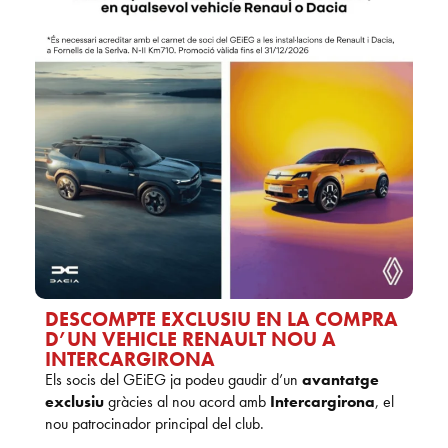
DESCOMPTE EXCLUSIU EN LA COMPRA
D’UN VEHICLE RENAULT NOU A
INTERCARGIRONA
Els socis del GEiEG ja podeu gaudir d’un
avantatge
exclusiu
gràcies al nou acord amb
Intercargirona
, el
nou patrocinador principal del club.