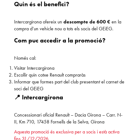
Quin és el benefici?
Intercargirona ofereix un
descompte de 600 €
en la
compra d’un vehicle nou a tots els socis del GEiEG.
Com puc accedir a la promoció?
Només cal:
Visitar Intercargirona
Escollir quin cotxe Renault compraràs
Informar que formes part del club presentant el carnet de
soci del GEiEG
📍 Intercargirona
Concessionari oficial Renault – Dacia Girona – Carr. N-
II, Km 710, 17458 Fornells de la Selva, Girona
Aquesta promoció és exclusiva per a socis i està activa
fins 31/12/2026