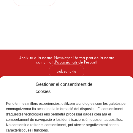
Uneix-te a la nostra Newsletter i forma part de la nostra
comunitat d'apassionats de l'esport!
Subscriu-te
Gestionar el consentiment de
cookies
Per oferir les millors experiències, utilitzem tecnologies com les galetes per
emmagatzemar i/o accedir a la informació del dispositiu. El consentiment
d'aquestes tecnologies ens permetrà processar dades com ara el
comportament de navegació o les identificacions úniques en aquest lloc.
No consentir o retirar el consentiment, pot afectar negativament certes
característiques i funcions.