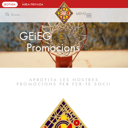
BOTIGA
ÀREA PRIVADA
MENÚ
Vés
al
contingut
G
E
i
E
G
P
r
o
m
o
c
i
o
n
s
APROFITA LES NOSTRES
PROMOCIONS PER FER-TE SOCI!