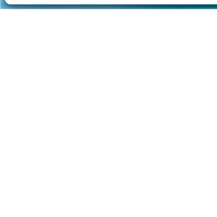
Descobreix
totes
les
A
c
t
i
v
i
t
a
t
s
A
q
u
à
t
i
q
u
e
s
EXTRAESCOLARS
ESCOLA
CURSETS DE
ACTIVITAT
NATACIÓ
AQUÀTICA