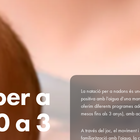
p
e
r
a
La natació per a nadons és una
positiva amb l’aigua d’una man
oferim diferents programes a
0
a
3
mesos fins als 3 anys), amb act
A través del joc, el moviment i
familiarització amb l’aigua, la