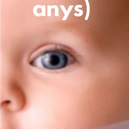
a
n
y
s
)