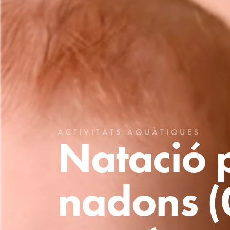
ACTIVITATS AQUÀTIQUES
N
a
t
a
c
i
ó
n
a
d
o
n
s
(