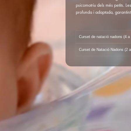
psicomotriu dels més petits. Le
profunda i adaptada, garantint 
Curset de natació nadons (4 a
Curset de Natació Nadons (2 