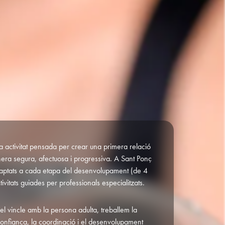
 activitat pensada per crear una primera relació
era segura, afectuosa i progressiva. A Sant Ponç
daptats a cada etapa del desenvolupament (de 4
ivitats guiades per professionals especialitzats.
 el vincle amb la persona adulta, treballem la
 confiança, la coordinació i el desenvolupament