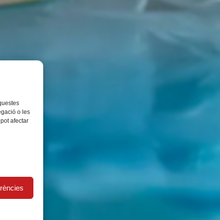
aquestes
gació o les
 pot afectar
erències