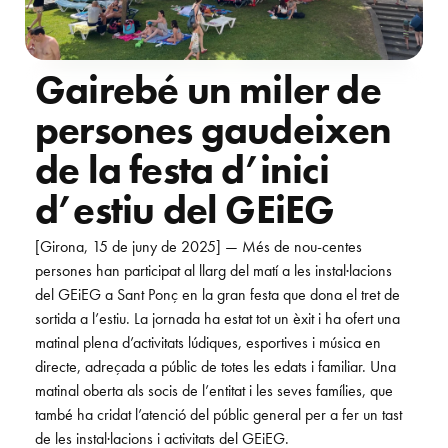
G
a
i
r
e
b
é
u
n
m
i
l
e
r
d
e
p
e
r
s
o
n
e
s
g
a
u
d
e
i
x
e
n
d
e
l
a
f
e
s
t
a
d
’
i
n
i
c
i
d
’
e
s
t
i
u
d
e
l
G
E
i
E
G
[Girona, 15 de juny de 2025] — Més de nou-centes
persones han participat al llarg del matí a les instal·lacions
del GEiEG a Sant Ponç en la gran festa que dona el tret de
sortida a l’estiu. La jornada ha estat tot un èxit i ha ofert una
matinal plena d’activitats lúdiques, esportives i música en
directe, adreçada a públic de totes les edats i familiar. Una
matinal oberta als socis de l’entitat i les seves famílies, que
també ha cridat l’atenció del públic general per a fer un tast
de les instal·lacions i activitats del GEiEG.