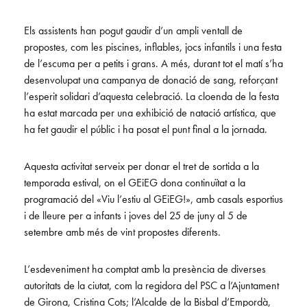
Els assistents han pogut gaudir d’un ampli ventall de
propostes, com les piscines, inflables, jocs infantils i una festa
de l’escuma per a petits i grans. A més, durant tot el matí s’ha
desenvolupat una campanya de donació de sang, reforçant
l’esperit solidari d’aquesta celebració. La cloenda de la festa
ha estat marcada per una exhibició de natació artística, que
ha fet gaudir el públic i ha posat el punt final a la jornada.
Aquesta activitat serveix per donar el tret de sortida a la
temporada estival, on el GEiEG dona continuïtat a la
programació del «Viu l’estiu al GEiEG!», amb casals esportius
i de lleure per a infants i joves del 25 de juny al 5 de
setembre amb més de vint propostes diferents.
L’esdeveniment ha comptat amb la presència de diverses
autoritats de la ciutat, com la regidora del PSC a l’Ajuntament
de Girona, Cristina Cots; l’Alcalde de la Bisbal d’Empordà,