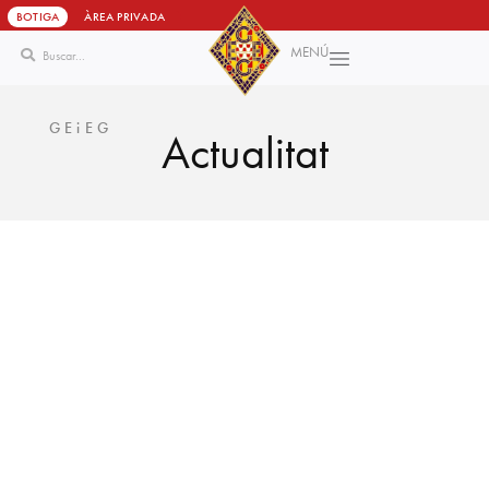
BOTIGA
ÀREA PRIVADA
MENÚ
Vés
al
contingut
GEiEG
A
c
t
u
a
l
i
t
a
t