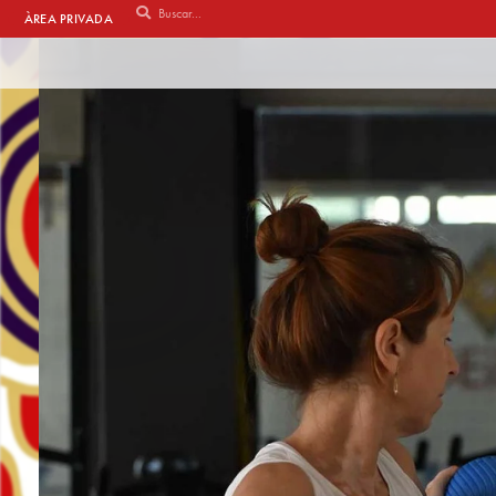
ÀREA PRIVADA
Vés
al
contingut