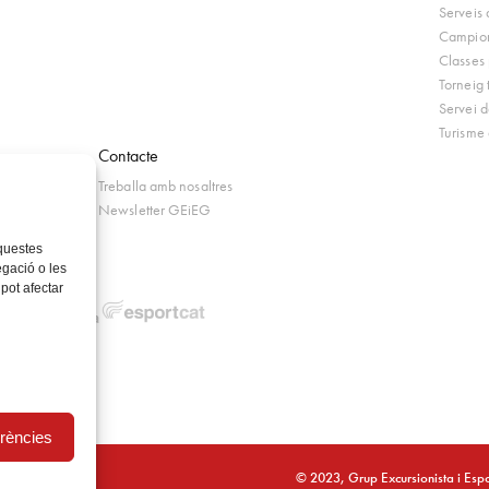
Serveis
Campion
Classes 
Torneig 
Servei d
Turisme 
Contacte
Treballa amb nosaltres
ompeticions
Newsletter GEiEG
ista GEiEG
aquestes
 ràdio
gació o les
 pot afectar
erències
© 2023, Grup Excursionista i Espo
a de cookies