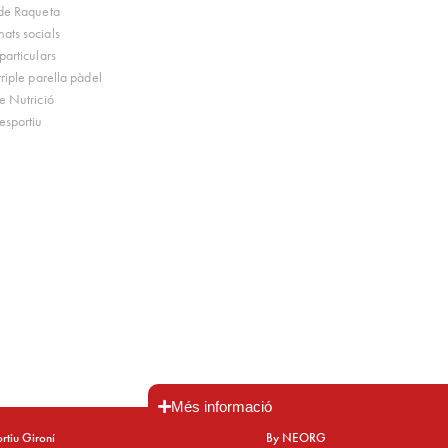
 de Raqueta
ats socials
particulars
triple parella pàdel
e Nutrició
esportiu
Més informació
rtiu Gironí
By NEORG