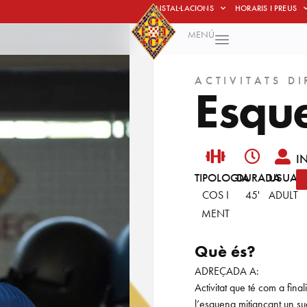
INSTAL·LACIONS
HORARIS I PREUS
MENÚ
ACTIVITATS DI
E
s
q
u
I
TIPOLOGIA
DURADA
USUARI
COS I
45'
ADULT
MENT
Què és?
ADREÇADA A:
Activitat que té com a final
l’esquena mitjançant un suau