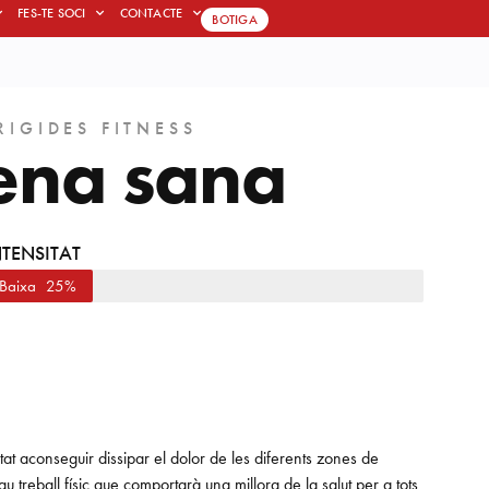
FES-TE SOCI
CONTACTE
BOTIGA
RIGIDES FITNESS
e
n
a
s
a
n
a
NTENSITAT
Baixa
25%
itat aconseguir dissipar el dolor ​de les diferents zones de
 ​treball físic que comportarà una millora de la salut per a ​tots