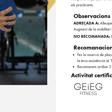
els practicants.
Observacions
ADREÇADA A:
Alleuja
Augment de la mobilitat i f
NO RECOMANADA:
Recomanacio
Fes la reserva de plaça
la teva assistència ​aL
Recomanem arribar 5 min
Activitat certif