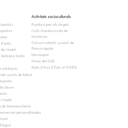
Activitats socioculturals
Esportius
Pujada a peu als Àngels
sportiva
Cicle d’audiovisuals de
muntanya
olars
Concurs infantil i juvenil de
d’estiu
Pintura ràpida
 de Nadal
Lleuresport
 Setmana Santa
Missa del Gall
Festa d’Inici d’Estiu al GEiEG
ns mèdiques
ts socials de fútbol
esportiu
de Lleure
estiu
e Nadal
ts de Setmana Santa
’aniversari personalitzades
chool
d’aigua