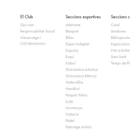
El Club
Seccions esportives
Seccions cu
Qui som
Atletisme
Coral
Responsabilitat Social
Bàsquet
Sardanes
Mecenatge i
Billar
Bibliopiscin
Col·laboracions
Esport Adaptat
Exposicions
Esquaix
Nits a la fr
Esquí
Sant Jordi
Futbol
Temps de Fl
Gimnàstica Artística
Gimnàstica Rítmica
Halterofília
Handbol
Hoquei Patins
Judo
Muntanya
Natació
Pàdel
Patinatge Artístic