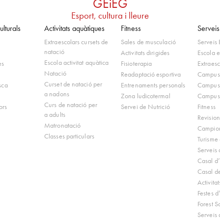
G
E
i
E
G
Esport,
cultura
i
lleure
lturals
Activitats aquàtiques
Fitness
Serveis
Extraescolars cursets de
Sales de musculació
Serveis 
natació
Activitats dirigides
Escola e
Escola activitat aquàtica
es
Fisioterapia
Extraesc
Natació
Readaptació esportiva
Campus 
Curset de natació per
esca
Entrenaments personals
Campus
a nadons
Zona ludicotermal
Campus
Curs de natació per
ors
Servei de Nutrició
Fitness
a adults
Revisio
Matronatació
Campiona
Classes particulars
Turisme 
Serveis 
Casal d’
Casal d
Activita
Festes d
Forest S
Serveis 