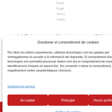
Pesca
Rugbi
Tennis
Triatló
Instal·lacions
Horaris i preus
Notícies
Gestionar el consentiment de cookies
Sant Ponç
Tarifes generals
Actualitat
Sant Narcís
Horari instal·lacions
Agenda / C
Per oferir les millors experiències, utilitzem tecnologies com les galetes per
Palau Sacosta
Ocupació piscines
Butlletí-rev
emmagatzemar i/o accedir a la informació del dispositiu. El consentiment d'
Refugi de Sant Miquel
Promocions
Programa de
tecnologies ens permetrà processar dades com ara el comportament de nave
Turisme Esportiu
identificacions úniques en aquest lloc. No consentir o retirar el consentiment,
negativament certes característiques i funcions.
Select Language
▼
Gestiona els serveis
Acceptar
Rebutjar
Veure pref
Canal de
Avís legal
Política de privacitat
Polític