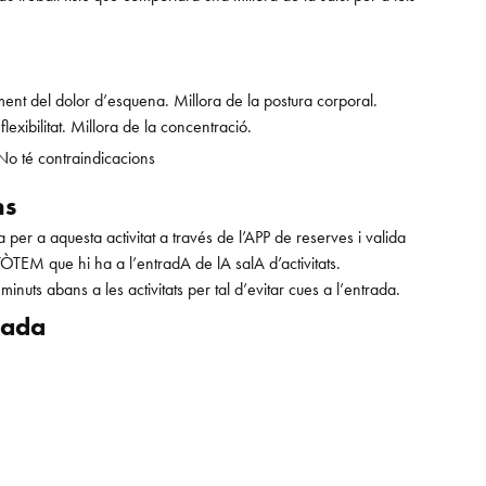
ment del dolor d’esquena. Millora de la ​postura corporal.
lexibilitat. ​Millora de la concentració.
No té contraindicacions
ns
 per a aquesta activitat a ​través de l’APP de reserves i valida
 TÒTEM que hi ha a l’entradA de lA salA d’activitats.
uts abans a les activitats per ​tal d’evitar cues a l’entrada.
icada