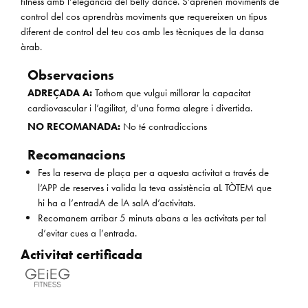
fitness amb l’elegància del belly dance. S’aprenen ​moviments de
control del cos aprendràs moviments que ​requereixen un tipus
diferent de control del teu cos amb les ​tècniques de la dansa
àrab.
Observacions
ADREÇADA A:
Tothom que vulgui millorar la capacitat ​
cardiovascular i l’agilitat, d’una forma alegre i divertida.
NO RECOMANADA:
No té contradiccions
Recomanacions
Fes la reserva de plaça per a aquesta activitat a ​través de
l’APP de reserves i valida la teva assistència ​aL TÒTEM que
hi ha a l’entradA de lA salA d’activitats.
Recomanem arribar 5 minuts abans a les activitats per ​tal
d’evitar cues a l’entrada.
Activitat certificada