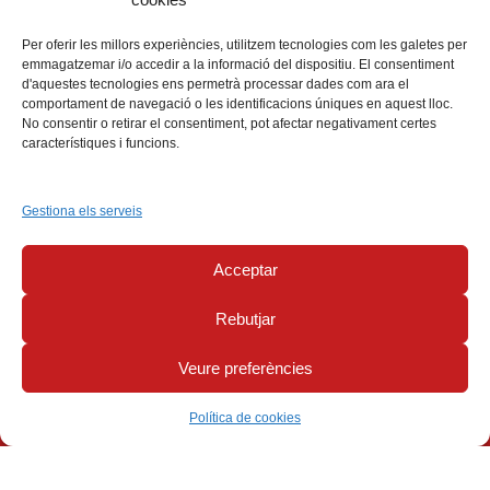
Per oferir les millors experiències, utilitzem tecnologies com les galetes per
emmagatzemar i/o accedir a la informació del dispositiu. El consentiment
d'aquestes tecnologies ens permetrà processar dades com ara el
comportament de navegació o les identificacions úniques en aquest lloc.
No consentir o retirar el consentiment, pot afectar negativament certes
característiques i funcions.
G
E
i
E
G
Esport,
cultura
i
lleure
Gestiona els serveis
Select Language
▼
Acceptar
Rebutjar
Més informació
Veure preferències
Canal de denúncies
Avís legal
Política de privacitat
Política de cookies
Política de cookies
© 2023, Grup Excursionista i Esportiu Gironí
By NEORG