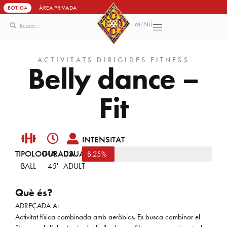
BOTIGA
ÀREA PRIVADA
MENÚ
Vés
al
contingut
ACTIVITATS DIRIGIDES FITNESS
B
e
l
l
y
d
a
n
c
e
–
F
i
t
INTENSITAT
TIPOLOGIA
DURADA
USUARI
Baixa
25%
BALL
45'
ADULT
Què és?
ADREÇADA A:
Activitat física combinada amb aeròbics. Es busca combinar ​el